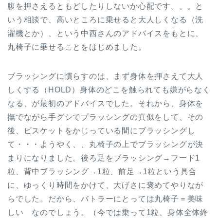
腹を押さえるともどしたりしないか心配です。。。と
いう相談で、高いところに乗せると大人しくなる（洗
濯機とか）、という中西さんのアドバイスをもとに、
丸椅子に乗せることをはじめました。
ブラッシングに慣らすのは、まず身体を押さえて大人
しくする（HOLD）身体のどこを触られても嫌がらなく
なる、が最初のアドバイスでした。それから、身体を
撫でながら手グシでブラッシングの真似をして、その
後、ビスケットをかじっている間にブラッシングし
て・・・ようやく、、丸椅子の上でブラッシングが決
まりになりました。後ろ足をブラッシング→フード1
粒、背中ブラッシング→1粒、前足→1粒という具合
に、ゆっくり時間をかけて、大げさに褒めてやりなが
らでした。だから、バトラーにとっては丸椅子＝美味
しい なのでしょう。（今では乗って1粒、身体全体終