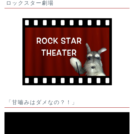
ロックスター劇場
「甘嚙みはダメなの？！」
動
画
プ
レ