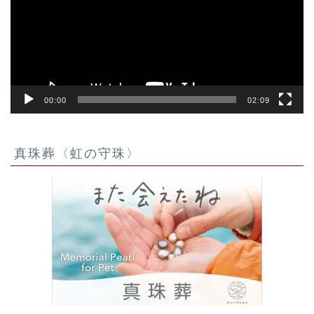
ー
ヤ
ー
00:00
02:09
真珠葬〈虹の守珠〉