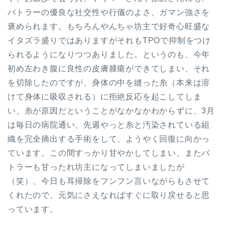
バトラーの優良な社交性や行儀のよさ、ガマン強さを
褒められます。もちろんやんちゃ坊主で好奇心旺盛な
イタズラ盛りではありますがそれもTPOで抑制をつけ
られるようになりつつありました。というのも、今年
初め左わき腹に良性の皮膚腫瘍ができてしまい、それ
を切除したのですが、身体の中を縫った糸（本来は溶
けて身体に吸収される）に拒絶反応を起こしてしま
い、糸が原因だということがなかなかわからずに、3月
は毎日の病院通い、先週やっと糸と汚染されている組
織を完全摘出する手術をして、ようやく回復に向かっ
ています。この間すっかり甘やかしてしまい、またバ
トラーも甘ったれ坊主になってしまいましたが
（笑）、今日も耳掃除をフンフン言いながらもさせて
くれたので、元気にさえなればすぐに取り戻せると思
っています。