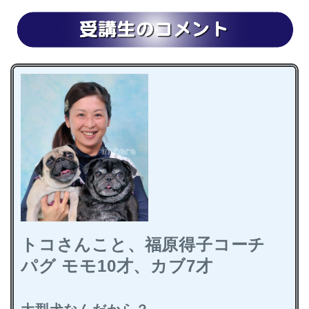
トコさんこと、福原得子コーチ
パグ モモ10才、カブ7才