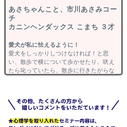
そんなふうに世間に左右されて、飼い主
あさちゃんこと、市川あさみコー
さんがやりたくないことをやるというこ
チ
とに違和感を感じていたところ、
カニンヘンダックス こまち ３才
Facebookで「犬の本当の幸せのために、
飼い主さんの考え方を変える」という講
座が開催されることを知り、即受講を決
愛犬が私に怯えるように！
めました。
愛犬をしっかりしつけなければ！と思
い、散歩で横について歩かせたり、吠え
よりそうという実感
たら叱っていたら、散歩に行きたがらな
私はそれまで、犬のしつけに関して「こ
くなり、私に怯えるようになってしまい
うするべき」という考え方にがんじがら
ました。
めになっていました。なので、中西さん
愛犬との関係を改善したくて本をたくさ
の「犬によりそい、ありのままを受け入
ん読んだのですが、『犬のモンダイ行動
れる」という教えが理解できず、思わず
の処方箋』（緑書房）にとても納得する
「わかりません！」と言ってしまったこ
内容があり、書いた人に会いたい！とい