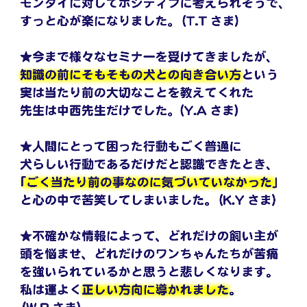
とがあるのですが、「『わからない』っ
うことで、講座を受講しました。
て言ってくれてありがとう」って言われ
たんです。その時、「よりそう」という
あなたは今、幸せですか？
ことをすごく実感して、少しずつ「より
講座で「あなたは今、幸せですか」とい
そイズム」が理解できるようになりまし
う質問をされました。自分が幸せでなけ
た。
れば、愛犬も周りも幸せにすることがで
きないからです。私は、自分が幸せでは
犬たちからのメッセージ
なかったことが情けなくて、恥ずかしく
今までは犬の行動を強制することばかり
なりました。どうしたら幸せになれるだ
考えていましたが、行動にはメッセージ
ろう、というのが受講中の大きなテーマ
があると学び、愛犬たちの自然な行動を
になりました。
感じることができるようになりました。
今までやめさせていた行動も、もっと見
愛犬を描きたい！
せて！と思うようになりました。
幸せになりたいと思いながら受講してい
たら、愛犬に対する思いがわーっとあふ