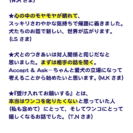
「ありがとう」という気持ち
れてきて「愛犬を描きたい」と思いまし
そんな風に犬たちによりそうようになっ
た。それで無心にパステルで愛犬を描い
たら、周りの人に「ありがとう」という
たのが、現在のパステルアーティストと
気持ちが増えて、主人との関係や友だち
しての活動につながりました。愛犬を描
との関係がよくなり、自分も大切に考え
くことが私の幸せでした。
られるようになりました。受講する前
は、一人でいることが好きだったのです
「よりそイズム」と「癒しのアート」
が、今では人と関わることが楽しくな
パステルシャインアートは「誰にでも簡
り、私は今、私の人生をしっかりと生き
単に描ける癒しのアート」で、「よりそ
ていると実感することができます。
イズム」と相性が良く、少しでも、私の
ように悩んでいる飼い主さんの力になり
飼い主さんの笑顔
たく、アートで「よりそイズム」を伝え
メンタルドッグコーチの仕事をしてい
ていきます。
て、飼い主さんがホッとした笑顔で「相
談してよかったです」と言ってくださる