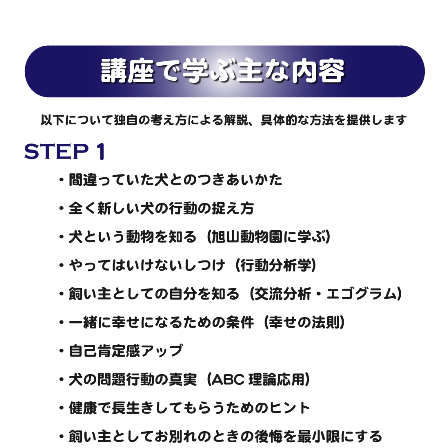
ことが本当に嬉しくて、この仕事をして
いてよかったと思えます。私の方こそ
「ありがとう」という気持ちです。
これからも、たくさんの飼い主さんとご
愛犬が幸せになるためのサポートを、一
つ一つ丁寧楽しんでいきたいと思いま
愛犬に向き合って受講したら、自分が幸
す。
せになって、愛犬を幸せにするこができ
るようになりました。引き寄せてくれた
愛犬に感謝です。
今後は、誰もが簡単に愛犬を描いて癒さ
れる、そんなパステルアート教室を開催
していきます。