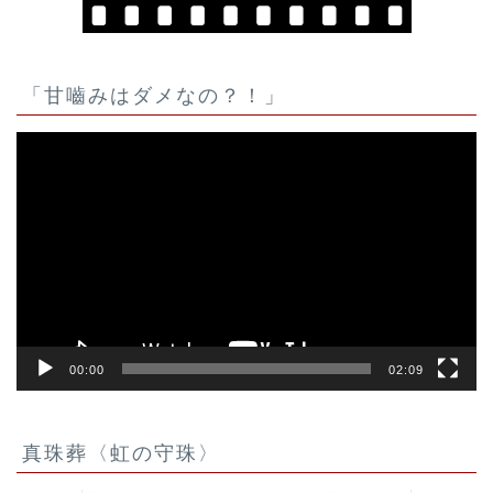
「甘嚙みはダメなの？！」
動
画
プ
レ
ー
ヤ
ー
00:00
02:09
真珠葬〈虹の守珠〉