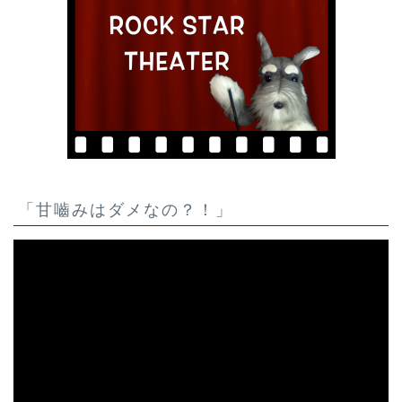
「甘嚙みはダメなの？！」
動
画
プ
レ
ー
ヤ
ー