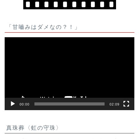
「甘嚙みはダメなの？！」
動
画
プ
レ
ー
ヤ
ー
00:00
02:09
真珠葬〈虹の守珠〉