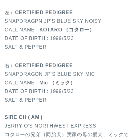
左）
CERTIFIED PEDIGREE
SNAPDRAGPN JP’S BLUE SKY NOISY
CALL NAME :
KOTARO （コタロー）
DATE OF BIRTH : 1999/5/23
SALT & PEPPER
右）
CERTIFIED PEDIGREE
SNAPDRAGON JP’S BLUE SKY MIC
CALL NAME :
Mic （ミック）
DATE OF BIRTH : 1999/5/23
SALT & PEPPER
SIRE CH ( AM )
JERRY O’S NORTHWEST EXPRESS
コタローの兄弟（同胎犬）実家の母の愛犬、ミックで