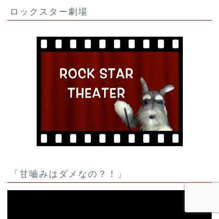
ロックスター劇場
「甘嚙みはダメなの？！」
動
画
プ