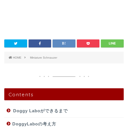
HOME
Miniature Schnauzer
Contents
Doggy Laboができるまで
DoggyLaboの考え方