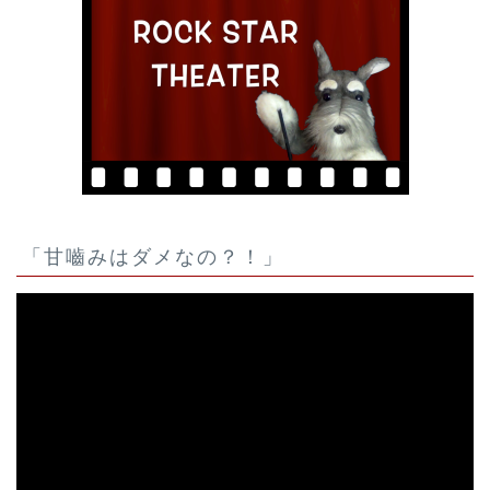
「甘嚙みはダメなの？！」
動
画
プ
レ
ー
ヤ
ー