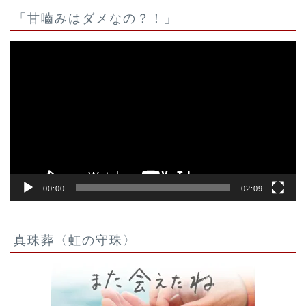
「甘嚙みはダメなの？！」
動
画
プ
レ
ー
ヤ
ー
00:00
02:09
真珠葬〈虹の守珠〉