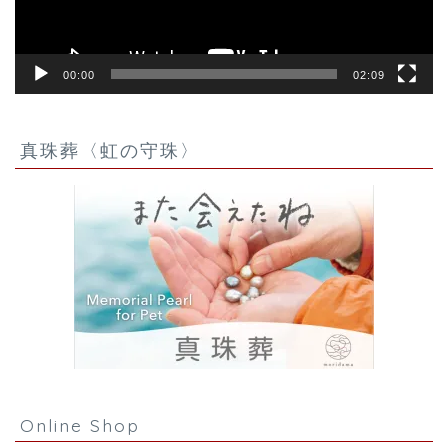
00:00
02:09
真珠葬〈虹の守珠〉
Online Shop