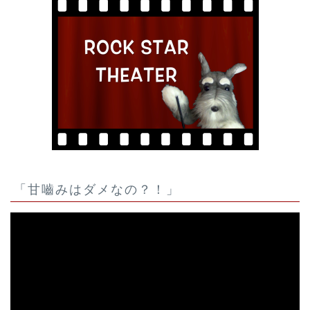
「甘嚙みはダメなの？！」
動
画
プ
レ
ー
ヤ
ー