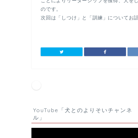
ことによりリーダーシップを獲得、犬を
のです。
次回は「しつけ」と「訓練」についてお
HOME
犬のコラム
シドニーでの研修 ～ アル
YouTube「犬とのよりそいチャンネ
ル」
動
画