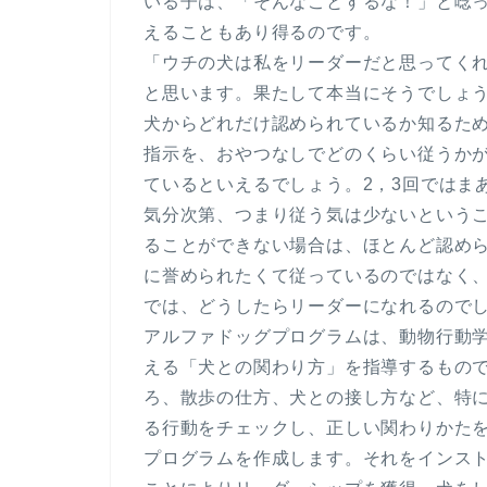
いる子は、「そんなことするな！」と唸
えることもあり得るのです。
「ウチの犬は私をリーダーだと思ってく
と思います。果たして本当にそうでしょ
犬からどれだけ認められているか知るた
指示を、おやつなしでどのくらい従うか
ているといえるでしょう。2，3回ではま
気分次第、つまり従う気は少ないという
ることができない場合は、ほとんど認め
に誉められたくて従っているのではなく
では、どうしたらリーダーになれるので
アルファドッグプログラムは、動物行動
える「犬との関わり方」を指導するもの
ろ、散歩の仕方、犬との接し方など、特
る行動をチェックし、正しい関わりかた
プログラムを作成します。それをインス