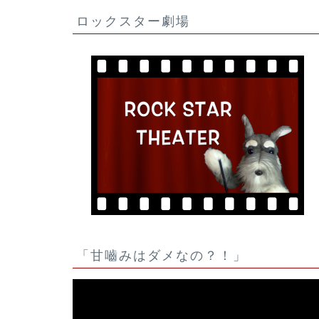
ロックスター劇場
「甘嚙みはダメなの？！」
動
画
プ