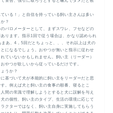
って警告、強引に取ろうとすると噛んでダメだと教
れている！」と自信を持っている飼い主さんは多い
うか？
めのバロメーターとして、まずスワレ、フセなどの
があります。指示1回で従う場合は、かなり認められ
あまあ、4，5回だとちょっと、、、それ以上は犬の
ことになるでしょう。おやつが無いと指示に従わせ
られていないかもしれません。飼い主（リーダー）
、おやつが欲しいから従っているだけです。
しょうか？
学に基づいて犬が本能的に飼い主をリーダーだと思
です。例えば犬と飼い主の食事の順番、寝るとこ
に人間の常識で理解しようとすると犬に誤解を与え
を犬の個性、飼い主のタイプ、生活の環境に応じて
トラクターではなく、飼い主自身に実施してもらう