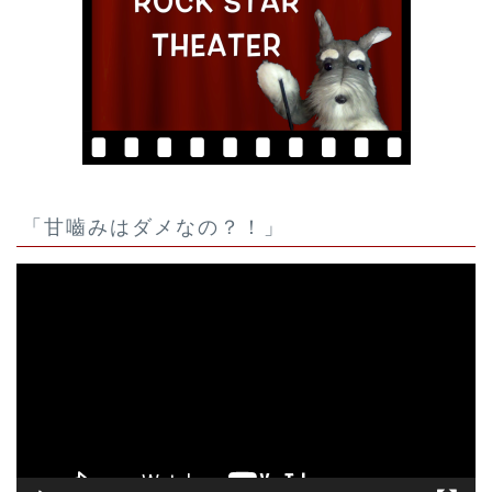
「甘嚙みはダメなの？！」
動
画
プ
レ
ー
ヤ
ー