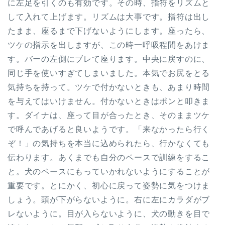
に左足を引くのも有効です。その時、指符をリズムと
して入れて上げます。リズムは大事です。指符は出し
たまま、座るまで下げないようにします。座ったら、
ツケの指示を出しますが、この時一呼吸程間をあけま
す。バーの左側にブレて座ります。中央に戻すのに、
同じ手を使いすぎてしまいました。本気でお尻をとる
気持ちを持って。ツケで付かないときも、あまり時間
を与えてはいけません。付かないときはポンと叩きま
す。ダイナは、座って目が合ったとき、そのままツケ
で呼んであげると良いようです。「来なかったら行く
ぞ！」の気持ちを本当に込められたら、行かなくても
伝わります。あくまでも自分のペースで訓練をするこ
と。犬のペースにもっていかれないようにすることが
重要です。とにかく、初心に戻って姿勢に気をつけま
しょう。頭が下がらないように。右に左にカラダがブ
レないように。目が入らないように、犬の動きを目で