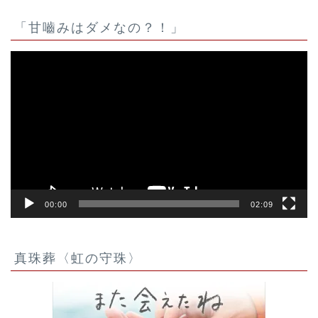
「甘嚙みはダメなの？！」
動
画
プ
レ
ー
ヤ
ー
00:00
02:09
真珠葬〈虹の守珠〉