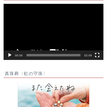
動
画
プ
レ
ー
ヤ
ー
00:00
02:09
真珠葬〈虹の守珠〉