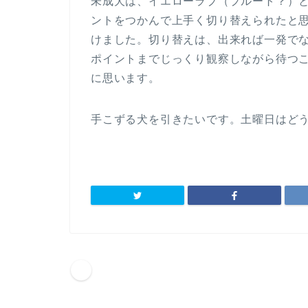
未成犬は、イエローラブ（プルート？）
ントをつかんで上手く切り替えられたと
けました。切り替えは、出来れば一発で
ポイントまでじっくり観察しながら待つ
に思います。
手こずる犬を引きたいです。土曜日はど
HOME
犬の訓練士見習い日記
99/11/2-4