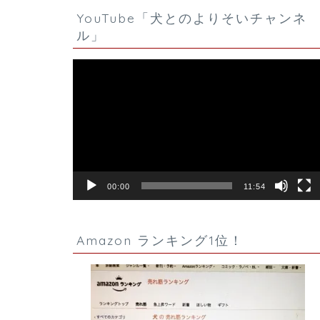
YouTube「犬とのよりそいチャンネ
ル」
動
画
プ
レ
ー
ヤ
ー
00:00
11:54
Amazon ランキング1位！