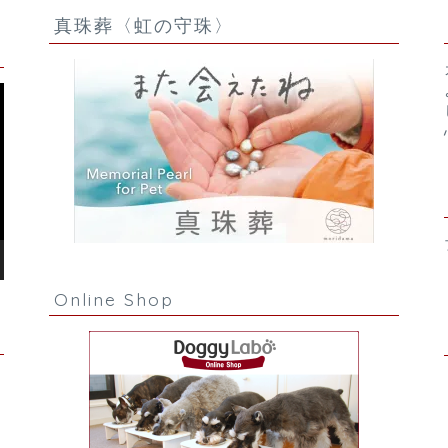
真珠葬〈虹の守珠〉
Online Shop