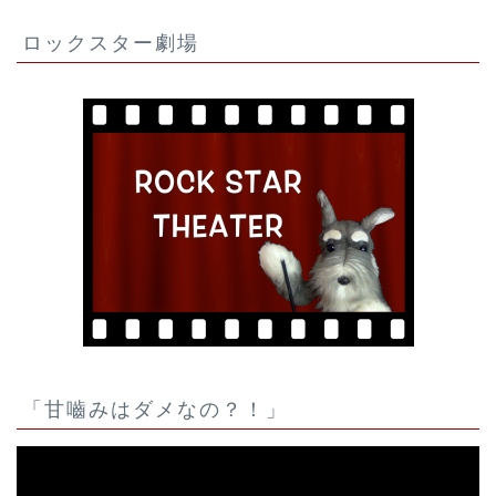
ロックスター劇場
「甘嚙みはダメなの？！」
動
画