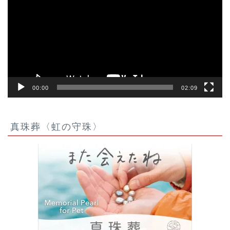
プ
レ
ー
ヤ
ー
00:00
02:09
真珠葬〈虹の守珠〉