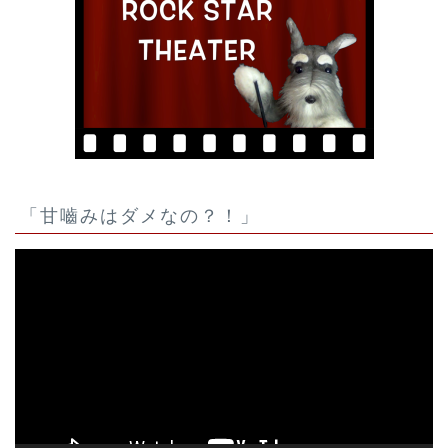
「甘嚙みはダメなの？！」
動
画
プ
レ
ー
ヤ
ー