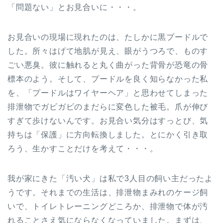
「問題ない」とお見合いに・・・。
お見合いの現場に現れたのは、たしかに黒プードルで
した。所々はげて地肌が見え、眼がうつろで、ものす
ごい悪臭。彼に触れると丸く曲がった背骨が恐竜の骨
標本のよう。そして、プードルを良く知らなかった私
を、「プードルはワイヤーヘア」と思わせてしまった
排泄物でガビガビのまだらに変色した被毛。爪が伸び
すぎて歩けないんです。お見合い気分はすっとび、気
持ちは「保護」に方向転換しました。とにかく引き取
ろう、生かすことだけを考えて・・・。
我が家にきた「汚い犬」は私で3人目の飼い主だったよ
うです。それまでの生活は、排泄物まみれのケージ飼
いで、トイレトレーニングどころか、排泄物で体が汚
れることさえ気にならなくなっていました。まずは、