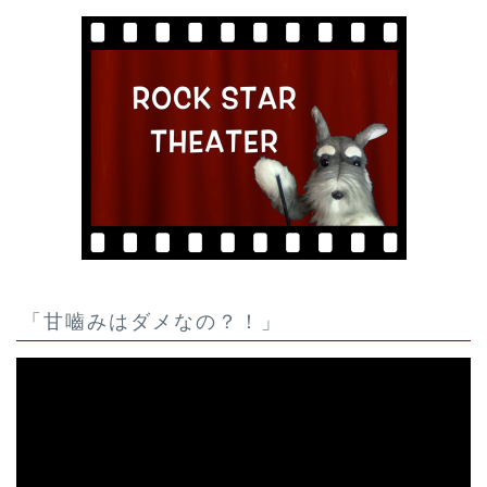
「甘嚙みはダメなの？！」
動
画
プ
レ
ー
ヤ