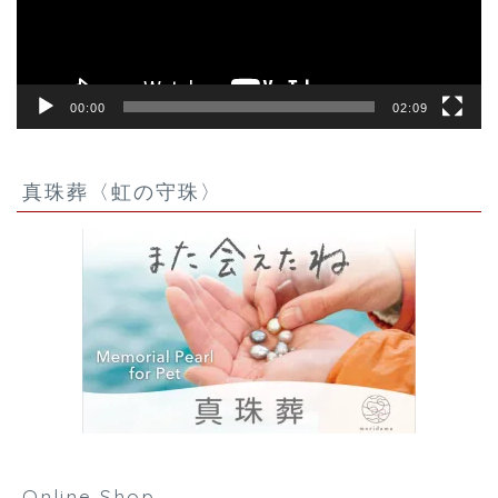
ー
00:00
02:09
真珠葬〈虹の守珠〉
Online Shop