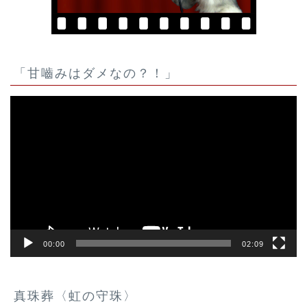
「甘嚙みはダメなの？！」
動
画
プ
レ
ー
ヤ
ー
00:00
02:09
真珠葬〈虹の守珠〉