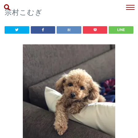
宗村こむぎ