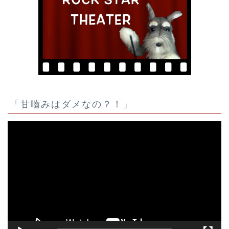
「甘嚙みはダメなの？！」
動
画
プ
レ
ー
ヤ
ー