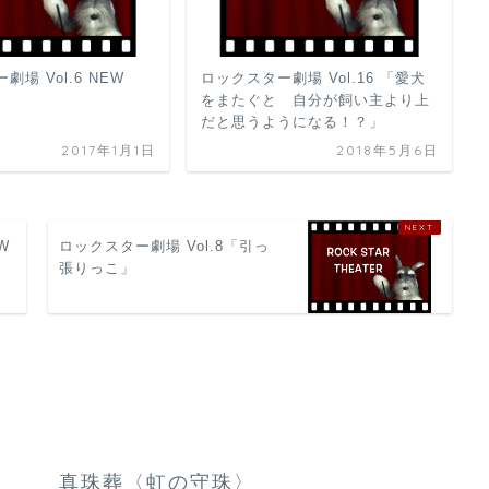
場 Vol.6 NEW
ロックスター劇場 Vol.16 「愛犬
をまたぐと 自分が飼い主より上
だと思うようになる！？」
2017年1月1日
2018年5月6日
W
ロックスター劇場 Vol.8「引っ
張りっこ」
l.7「噛み癖？」
真珠葬〈虹の守珠〉