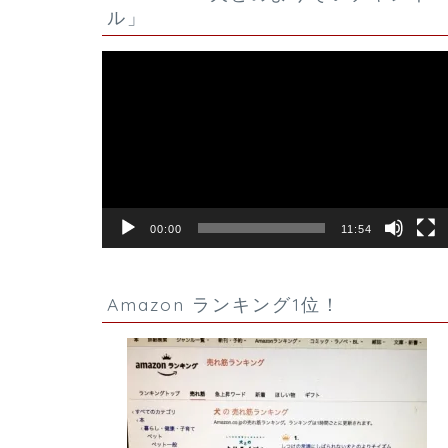
ル」
動
画
プ
レ
ー
ヤ
ー
00:00
11:54
Amazon ランキング1位！