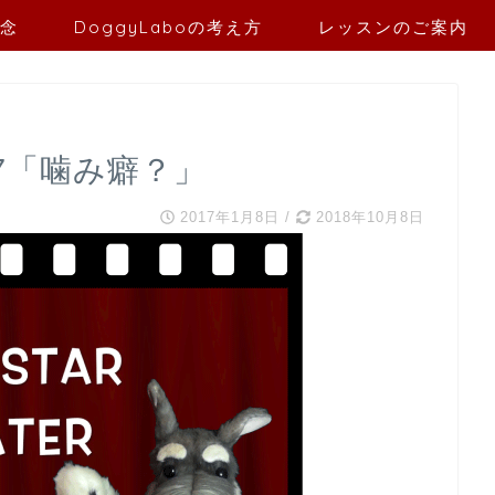
念
DoggyLaboの考え方
レッスンのご案内
.7「噛み癖？」
2017年1月8日
/
2018年10月8日