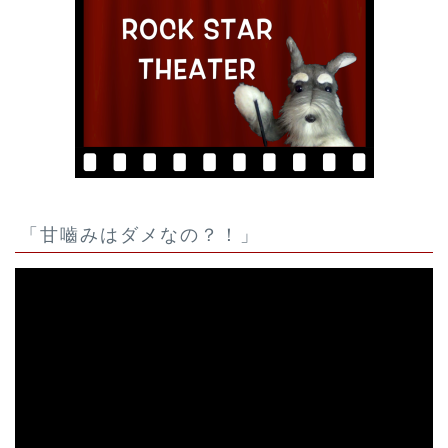
「甘嚙みはダメなの？！」
動
画
プ
レ
ー
ヤ
ー