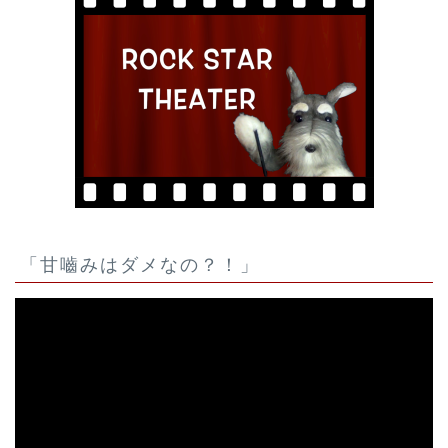
「甘嚙みはダメなの？！」
動
画
プ
レ
ー
ヤ
ー