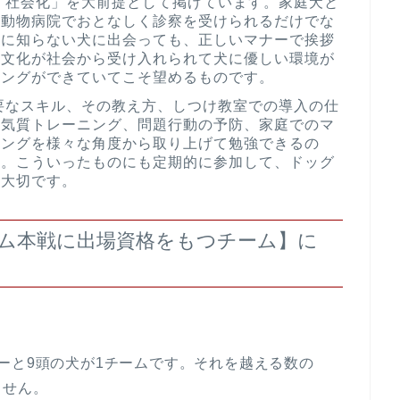
「社会化」を大前提として掲げています。家庭犬と
、動物病院でおとなしく診察を受けられるだけでな
中に知らない犬に出会っても、正しいマナーで挨拶
う文化が社会から受け入れられて犬に優しい環境が
ニングができていてこそ望めるものです。
要なスキル、その教え方、しつけ教室での導入の仕
の気質トレーニング、問題行動の予防、家庭でのマ
ニングを様々な角度から取り上げて勉強できるの
す。こういったものにも定期的に参加して、ドッグ
も大切です。
ーム本戦に出場資格をもつチーム】に
ーと9頭の犬が1チームです。それを越える数の
ません。