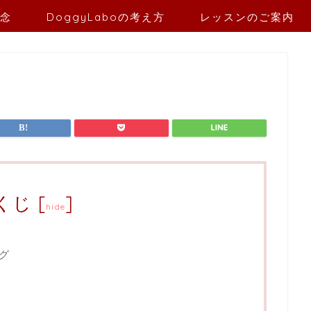
念
DoggyLaboの考え方
レッスンのご案内
くじ
[
]
hide
グ