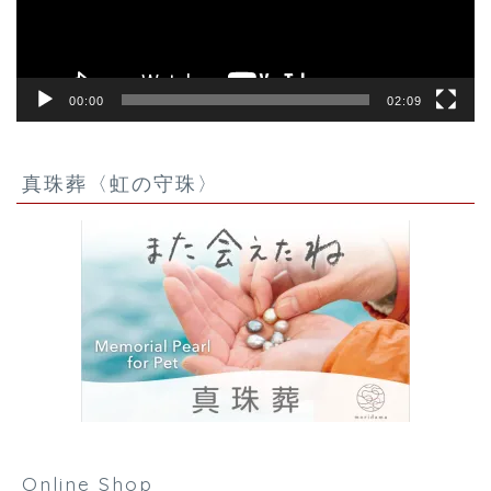
ー
00:00
02:09
真珠葬〈虹の守珠〉
Online Shop