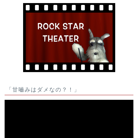
「甘嚙みはダメなの？！」
動
画
プ
レ
ー
ヤ