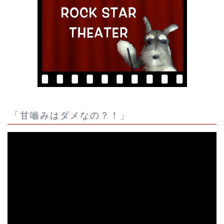
「甘嚙みはダメなの？！」
動
画
プ
レ
ー
ヤ
ー