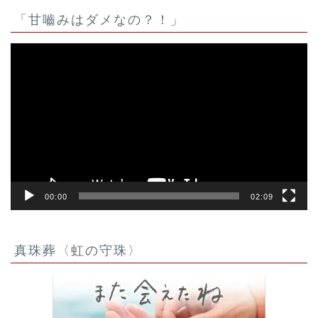
「甘嚙みはダメなの？！」
動
画
プ
レ
ー
ヤ
ー
00:00
02:09
真珠葬〈虹の守珠〉