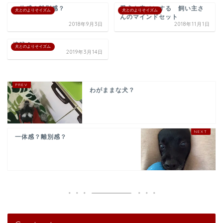
一体感？離別感？
愛犬を幸せにする 飼い主さ
犬とのよりそイズム
犬とのよりそイズム
んのマインドセット
2018年9月3日
2018年11月1日
遠吠え
犬とのよりそイズム
2019年3月14日
わがままな犬？
一体感？離別感？