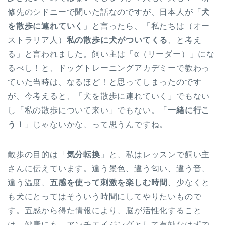
修先のシドニーで聞いた話なのですが、日本人が「
犬
を散歩に連れていく
」と言ったら、「私たちは（オー
ストラリア人）
私の散歩に犬がついてくる
、と考え
る」と言われました。飼い主は「α（リーダー）」にな
るべし！と、ドッグトレーニングアカデミーで教わっ
ていた当時は、なるほど！と思ってしまったのです
が、今考えると、「犬を散歩に連れていく」でもない
し「私の散歩について来い」でもない。「
一緒に行こ
う！
」じゃないかな、って思うんですね。
散歩の目的は「
気分転換
」と、私はレッスンで飼い主
さんに伝えています。違う景色、違う匂い、違う音、
違う温度、
五感を使って刺激を楽しむ時間
、少なくと
も犬にとってはそういう時間にしてやりたいもので
す。五感から得た情報により、脳が活性化すること
は、健康にも、アンチエイジングとして有効なはずで