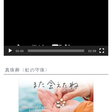
画
プ
レ
ー
ヤ
ー
00:00
02:09
真珠葬〈虹の守珠〉