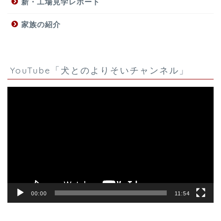
新・工場見学レポート
家族の紹介
YouTube「犬とのよりそいチャンネル」
動
画
プ
レ
ー
ヤ
ー
00:00
11:54