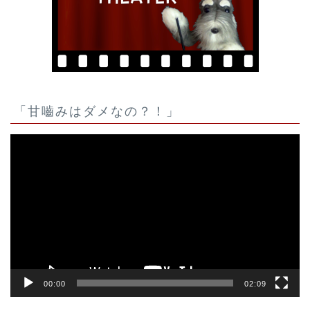
「甘嚙みはダメなの？！」
動
画
プ
レ
ー
ヤ
ー
00:00
02:09