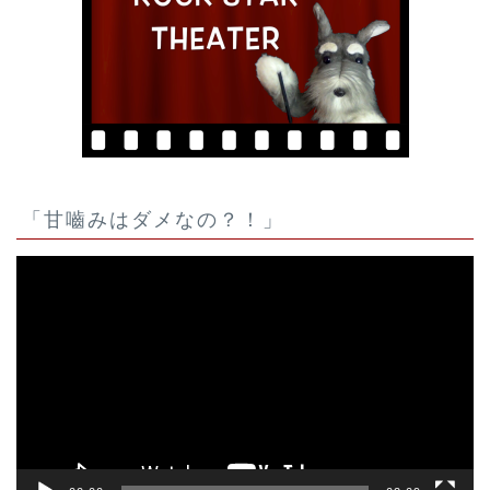
「甘嚙みはダメなの？！」
動
画
プ
レ
ー
ヤ
ー