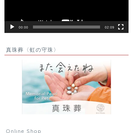
ー
00:00
02:09
真珠葬〈虹の守珠〉
Online Shop