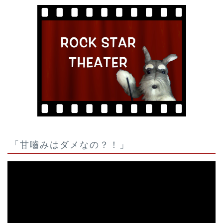
「甘嚙みはダメなの？！」
動
画
プ
レ
ー
ヤ