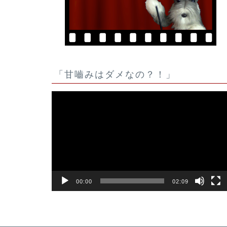
「甘嚙みはダメなの？！」
動
画
プ
レ
ー
ヤ
ー
00:00
02:09