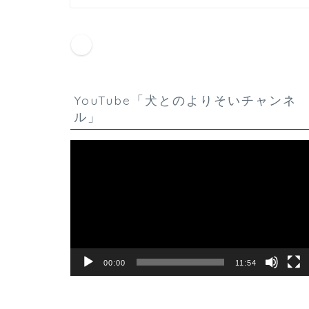
HOME
犬の訓練士見習い日記
01/3/18-22
YouTube「犬とのよりそいチャンネ
ル」
動
画
プ
レ
ー
ヤ
ー
00:00
11:54