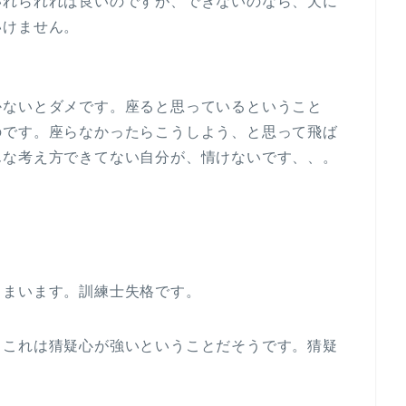
いれられれば良いのですが、できないのなら、犬に
いけません。
かないとダメです。座ると思っているということ
のです。座らなかったらこうしよう、と思って飛ば
んな考え方できてない自分が、情けないです、、。
しまいます。訓練士失格です。
。これは猜疑心が強いということだそうです。猜疑