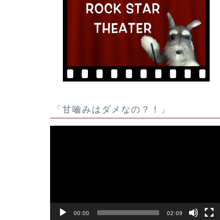
「甘嚙みはダメなの？！」
動
画
プ
レ
ー
ヤ
ー
00:00
02:09