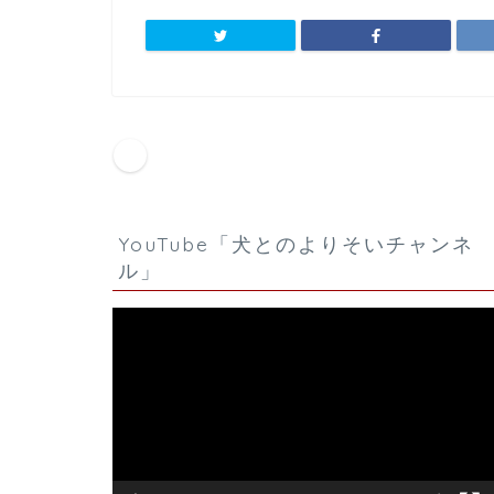
HOME
犬の訓練士見習い日記
01/3/24-28
YouTube「犬とのよりそいチャンネ
ル」
動
画
プ
レ
ー
ヤ
ー