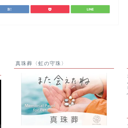
真珠葬〈虹の守珠〉