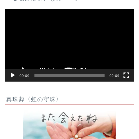
動
画
プ
レ
ー
ヤ
ー
00:00
02:09
真珠葬〈虹の守珠〉