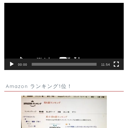
動
画
プ
レ
ー
ヤ
ー
00:00
11:54
Amazon ランキング1位！