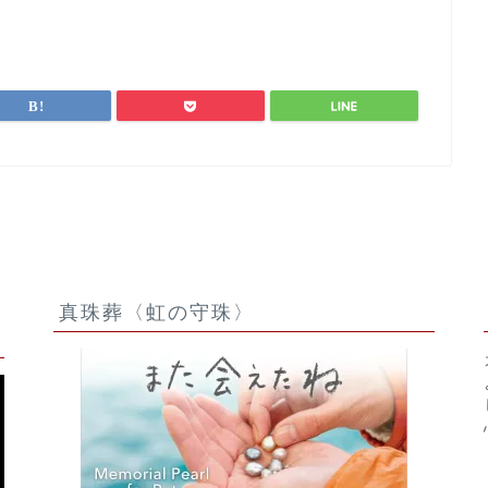
ル
真珠葬〈虹の守珠〉