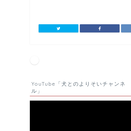
HOME
お客様の声
宮武ショコラ トイプード
YouTube「犬とのよりそいチャンネ
ル」
動
画
プ
レ
ー