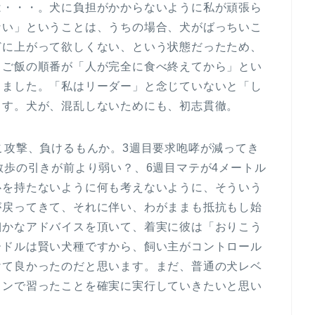
は・・・。犬に負担がかからないように私が頑張ら
ない」ということは、うちの場合、犬がばっちいこ
どに上がって欲しくない、という状態だったため、
、ご飯の順番が「人が完全に食べ終えてから」とい
りました。「私はリーダー」と念じていないと「し
ます。犬が、混乱しないためにも、初志貫徹。
こ攻撃、負けるもんか。3週目要求咆哮が減ってき
散歩の引きが前より弱い？、6週目マテが4メートル
心を持たないように何も考えないように、そういう
が戻ってきて、それに伴い、わがままも抵抗もし始
細かなアドバイスを頂いて、着実に彼は「おりこう
ードルは賢い犬種ですから、飼い主がコントロール
けて良かったのだと思います。まだ、普通の犬レベ
ョンで習ったことを確実に実行していきたいと思い