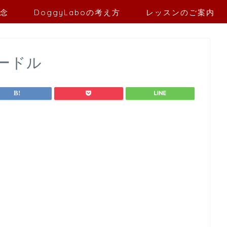
念
DoggyLaboの考え方
レッスンのご案内
ードル