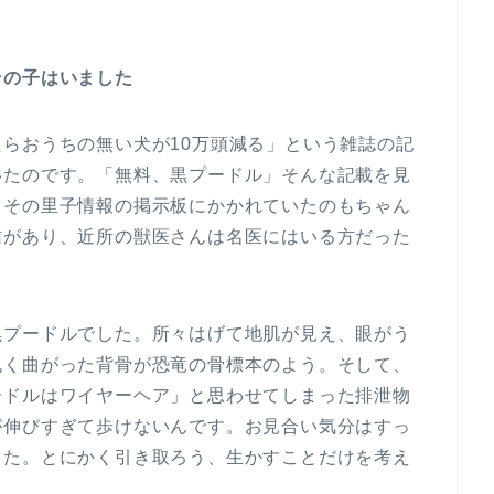
その子はいました
らおうちの無い犬が10万頭減る」という雑誌の記
いたのです。「無料、黒プードル」そんな記載を見
とその里子情報の掲示板にかかれていたのもちゃん
信があり、近所の獣医さんは名医にはいる方だった
。
黒プードルでした。所々はげて地肌が見え、眼がう
丸く曲がった背骨が恐竜の骨標本のよう。そして、
ードルはワイヤーヘア」と思わせてしまった排泄物
が伸びすぎて歩けないんです。お見合い気分はすっ
した。とにかく引き取ろう、生かすことだけを考え