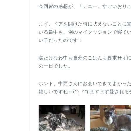
今回皆の感想が、「デニー、すごいおり
まず、ドアを開けた時に吠えないことに
いる最中も、例のマイクッションで寝て
い子だったのです！
宴たけなわ中も自分のごはんも要求せず
の一日でした。
ホント、中西さんにお会いできてよかっ
嬉しいですね～(*^_^*) ますます愛さ