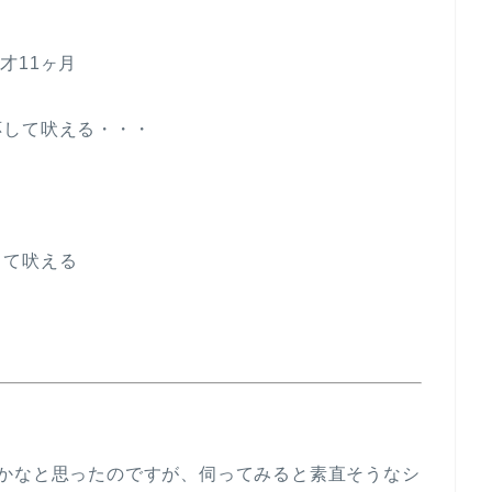
才11ヶ月
応して吠える・・・
して吠える
－
るかなと思ったのですが、伺ってみると素直そうなシ