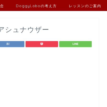
念
DoggyLaboの考え方
レッスンのご案内
アシュナウザー