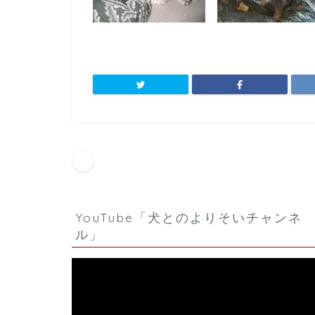
HOME
お客様の声
田中デニー ミニチュアシ
YouTube「犬とのよりそいチャンネ
ル」
動
画
プ
レ