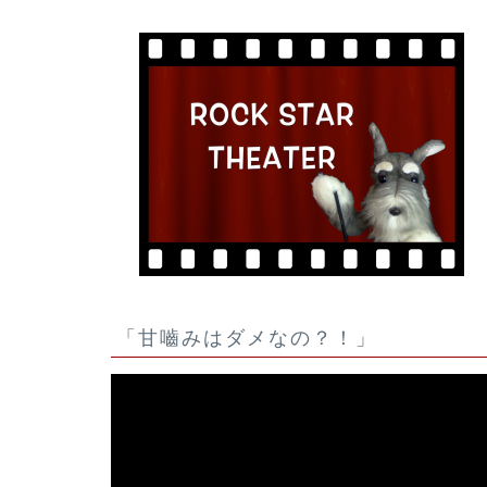
「甘嚙みはダメなの？！」
動
画
プ
レ
ー