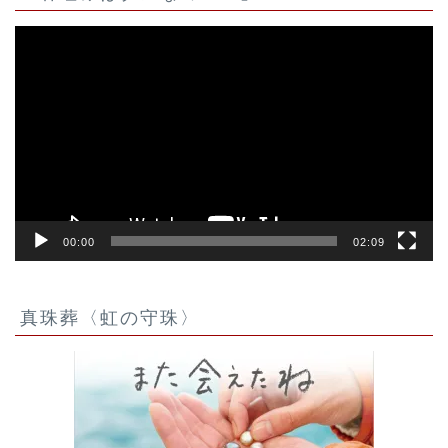
動
画
プ
レ
ー
ヤ
ー
00:00
02:09
真珠葬〈虹の守珠〉