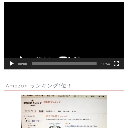
動
画
プ
レ
ー
ヤ
ー
00:00
11:54
Amazon ランキング1位！