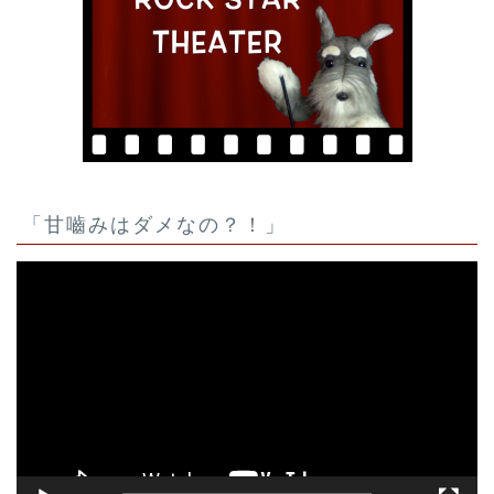
「甘嚙みはダメなの？！」
動
画
プ
レ
ー
ヤ
ー