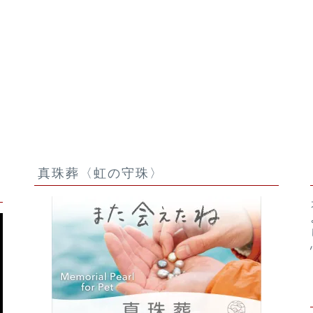
タビューVol.1
真珠葬〈虹の守珠〉