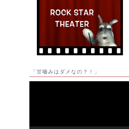
「甘嚙みはダメなの？！」
動
画
プ
レ
ー
ヤ
ー