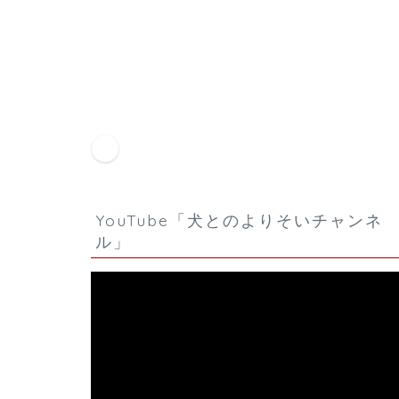
HOME
ロックスター劇場
ロックスター劇場 イン
YouTube「犬とのよりそいチャンネ
ル」
動
画
プ
レ
ー
ヤ
ー