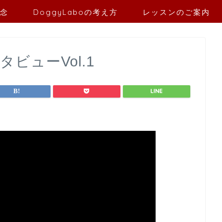
念
DoggyLaboの考え方
レッスンのご案内
ビューVol.1