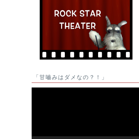
「甘嚙みはダメなの？！」
動
画
プ
レ
ー
ヤ
ー