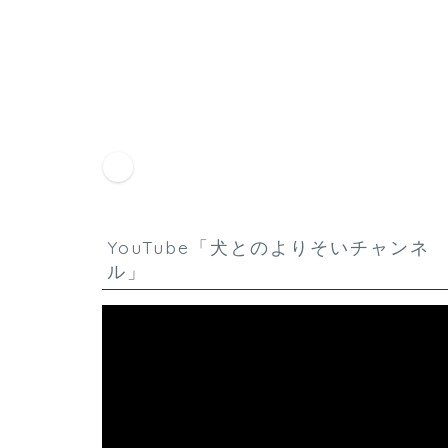
HOME
メディア
rockstay1
YouTube「犬とのよりそいチャンネ
ル」
動
画
プ
レ
ー
ヤ
ー