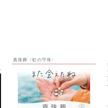
真珠葬〈虹の守珠〉