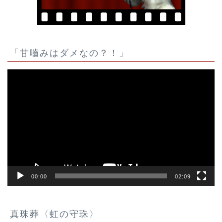
「甘嚙みはダメなの？！」
動
画
プ
レ
ー
ヤ
ー
00:00
02:09
真珠葬〈虹の守珠〉